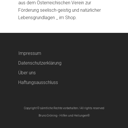
aus dem Österreichischen Verein zur
Förderung seelisch-geistig und natürlicher
Lebensgrundlagen _ im Shop.
Impressum
Datenschutzerklärung
Über uns
Haftungsausschluss
Copyright © sämtliche Rechte vorbehalten / All rights reserved
Bruno Gröning - Hilfen und Heilungen®