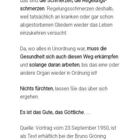
das sind
die Schmerzen, die Regelungs-
Anleitung
Heilungen bis heute
Gem-Std/Tagung
Bruno Gröning
Lebensweisheiten
schmerzen
. Regelungsschmerzen deshalb,
Josette
weil tatsächlich an kranken oder gar schon
Weiterführende L
Sinn und Inhalt der
Fotos
abgestorbenen Gliedern wieder das Leben
Gruppenstunden
Texte Alfred Hosp
Hörbücher/Vorträge
einzukehren versucht.
Online Gruppenstund
Über Alfred Hosp
Da, wo alles in Unordnung war,
muss die
Öffentliche Termine
Gesundheit sich auch diesen Weg erkämpfen
1995 – 1997
Tagungen
Häufig gestellte Frag
und
solange daran arbeiten
, bis das eine oder
2001
andere Organ wieder in Ordnung ist!
2002
Nichts fürchten
, lassen Sie das über sich
2003
ergehen.
2004
Es ist das Gute, das Göttliche.
….
2005
Quelle: Vortrag vom 23.September 1950, ist
2006
als Text erhältlich bei der Bruno Gröning