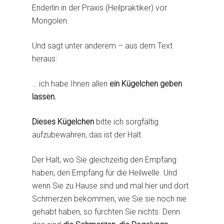
Enderlin in der Praxis (Heilpraktiker) vor
Mongolen.
Und sagt unter anderem – aus dem Text
heraus:
… ich habe Ihnen allen
ein Kügelchen geben
lassen.
Aktuelles
Dieses Kügelchen
bitte ich sorgfältig
Jesus Christus
aufzubewahren, das ist der Halt.
Bruno Gröning
Bruno Gröning über J
Der Halt, wo Sie gleichzeitig den Empfang
Jesus und die Sünder
Einstellen
Biographie
haben, den Empfang für die Heilwelle. Und
Zitate aus der Bibel
wenn Sie zu Hause sind und mal hier und dort
Worte und Wirken Br
Hilfen und Heilu
Was wollte Bruno Grö
Schmerzen bekommen, wie Sie sie noch nie
Grönings
Gottverbundenheit
Bes. Begebenheit
Heilungen bis 1959
gehabt haben, so fürchten Sie nichts. Denn
Vorträge und Reden