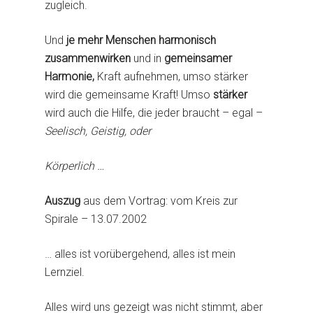
zugleich.
Und
je mehr Menschen harmonisch
Aktuelles
zusammenwirken
und in
gemeinsamer
Jesus Christus
Harmonie,
Kraft aufnehmen, umso stärker
wird die gemeinsame Kraft! Umso
stärker
Bruno Gröning
Bruno Gröning über J
wird auch die Hilfe, die jeder braucht – egal –
Seelisch, Geistig, oder
Jesus und die Sünder
Einstellen
Biographie
Zitate aus der Bibel
Worte und Wirken Br
Hilfen und Heilu
Was wollte Bruno Grö
Körperlich …
Grönings
Gottverbundenheit
Bes. Begebenheit
Heilungen bis 1959
Auszug
aus dem Vortrag: vom Kreis zur
Vorträge und Reden
Anleitung
Spirale – 13.07.2002
Heilungen bis heute
Gem-Std/Tagung
Bruno Gröning
Lebensweisheiten
Josette
… alles ist vorübergehend, alles ist mein
Weiterführende L
Sinn und Inhalt der
Fotos
Lernziel.
Gruppenstunden
Texte Alfred Hosp
Hörbücher/Vorträge
Online Gruppenstund
Alles wird uns gezeigt was nicht stimmt, aber