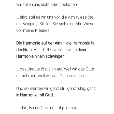
Über Alfred Hosp
wir sollen uns nicht damit belasten.
Öffentliche Termine
1995 – 1997
Tagungen
Häufig gestellte Frag
… also stellen wir uns vor, die Alm Wiese (so
2001
als Beispiel). Stellen Sie sich eine Alm Wiese
2002
vor meine Freunde.
2003
Die Harmonie auf der Alm – die Harmonie in
2004
der Natur –
und jetzt werden wir i
n diese
Harmonie hinein schwingen.
2005
2006
… das Ungute löst sich auf, weil wir das Gute
aufnehmen, weil wir das Gute annehmen.
Lisl und Fredy, über i
mit Bruno Gröning
Und so werden wir ganz still, ganz ruhig, ganz
in
Harmonie mit Gott.
… also, Bruno Gröning hat ja gesagt: